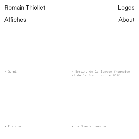
Romai
n Thiollet
Logos
Affiches
About
Garni
Semaine de la langue française
et de la Francophonie 2026
Planque
La Grande Panique